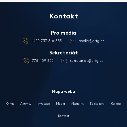
Kontakt
Pro média
+420 737 816 835
media@drfg.cz
Sekretariát
778 439 262
sekretariat@drfg.cz
Mapa webu
O nás
Aktivity
Investice
Média
Aktuality
Ke stažení
Kariéra
Kontakt