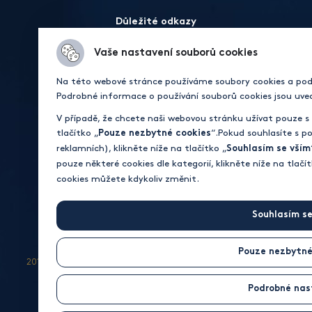
Důležité odkazy
Ochrana osobních údajů
Etický kodex
Whistleblowing
Vaše nastavení souborů cookies
Na této webové stránce používáme soubory cookies a podo
Sídlo
Podrobné informace o používání souborů cookies jsou uve
DRFG Investment Group a.s.
V případě, že chcete naši webovou stránku užívat pouze s
Vinařská 460/3
tlačítko „
“.Pokud souhlasíte s p
Pouze nezbytné cookies
603 00 Brno, Pisárky
reklamních), klikněte níže na tlačítko „
Souhlasím se vším
IČ: 19977255
pouze některé cookies dle kategorií, klikněte níže na tlačít
DIČ: CZ19977255
cookies můžete kdykoliv změnit.
Souhlasím se
Pouze nezbytné
2012 – 2026 © DRFG Investment Group a.s.
Otevřít nastavení
preferencí cookies.
Podrobné nas
Made by