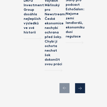
Slaný pro
Pelíšek
DRFG
Vojtěch
podcast
pro
Investment
Měřínský
EchoSalon:
podcast
Group
pro
Nejsme
Na betón:
dosáhla
Newstream:
zemí
Lokální
nejlepších
České
landlordů,
kapitál
výsledků
ekonomice
ekonomiku
mění trh
ve své
nechybí
dusí
V4, DRFG
historii
ochrana
regulace
cílí
před šoky.
na další
Chybí jí
trhy
ochota
nechat
šok
dokončit
svou práci