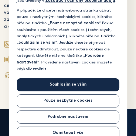
jsou uvedeny v
.
Zásadách ochrany osobních údajů
centra dále podporuje
V případě, že chcete naši webovou stránku užívat
volnočasová část
pouze s nezbytnými technickými cookies, klikněte
zahrnující kino, bowling
níže na tlačítko „
“.Pokud
Pouze nezbytné cookies
a dětskou zónu.
souhlasíte s použitím všech cookies (technických,
analytických i reklamních), klikněte níže na tlačítko
„
“. Jestliže chcete přijmout,
Souhlasím se vším
25 800 m2
respektive odmítnout, pouze některé cookies dle
GLA
kategorií, klikněte níže na tlačítko „
Podrobné
100 %
“. Provedené nastavení cookies můžete
nastavení
Obsazenost
kdykoliv změnit.
2014
Rok otevření
Souhlasím se vším
Pouze nezbytné cookies
Podrobné nastavení
Kontakt
Odmítnout vše