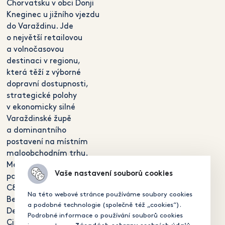
Chorvatsku v obci Donji
Kneginec u jižního vjezdu
do Varaždinu. Jde
o největší retailovou
a volnočasovou
destinaci v regionu,
která těží z výborné
dopravní dostupnosti,
strategické polohy
v ekonomicky silné
Varaždinské župě
a dominantního
postavení na místním
maloobchodním trhu.
Mezi klíčové nájemce
Vaše nastavení souborů cookies
patří Konzum, H&M,
C&A, New Yorker, Sinsay,
Na této webové stránce používáme soubory cookies
Bershka, Müller,
a podobné technologie (společně též „cookies“).
Deichmann nebo
Podrobné informace o používání souborů cookies
CineStar. Návštěvnost