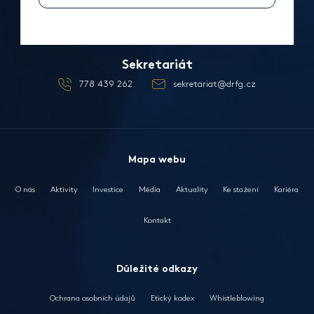
Pro média
+420 737 816 835
media@drfg.cz
Sekretariát
778 439 262
sekretariat@drfg.cz
Mapa webu
O nás
Aktivity
Investice
Média
Aktuality
Ke stažení
Kariéra
Kontakt
Důležité odkazy
Ochrana osobních údajů
Etický kodex
Whistleblowing