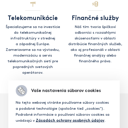
Telekomunikácie
Finančné služby
Špecializujeme sa na investície
Náš tím tvoria špičkoví
do telekomunikačnej
odborníci s rozsiahlymi
infraštruktúry v strednej
skúsenosťami v oblasti
a západnej Európe.
distribúcie finančných služieb,
Zameriavame sa na výstavbu,
ako aj profesionáli v oblasti
modernizáciu a servis
finančnej analýzy alebo
telekomunikačných sietí pre
finančného práva.
popredných svetových
operátorov.
Vaše nastavenia súborov cookies
Na tejto webovej stránke používame súbory cookies
a podobné technológie (spoločne tiež „cookies“).
Podrobné informácie o používaní súborov cookies sa
Materiály na stiahnutie
uvádzajú v
.
Zásadách ochrany osobných údajov