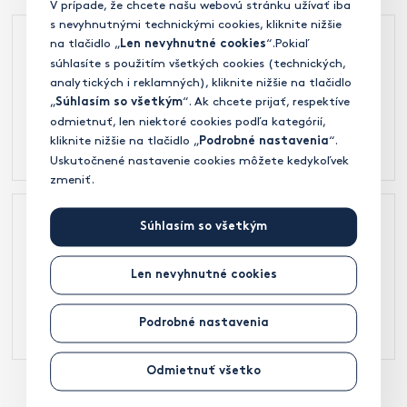
V prípade, že chcete našu webovú stránku užívať iba
s nevyhnutnými technickými cookies, kliknite nižšie
na tlačidlo „
“.Pokiaľ
Len nevyhnutné cookies
súhlasíte s použitím všetkých cookies (technických,
Loga investičné skupiny DRFG
(
ZIP
, 13.82 MB)
analytických i reklamných), kliknite nižšie na tlačidlo
7. 8. 2026
„
“. Ak chcete prijať, respektíve
Súhlasím so všetkým
odmietnuť, len niektoré cookies podľa kategórií,
kliknite nižšie na tlačidlo „
“.
Podrobné nastavenia
Uskutočnené nastavenie cookies môžete kedykoľvek
zmeniť.
Súhlasím so všetkým
Logomanuál DRFG Investment Group
(
PDF
, 649.68 KB)
Len nevyhnutné cookies
26. 5. 2026
Podrobné nastavenia
Odmietnuť všetko