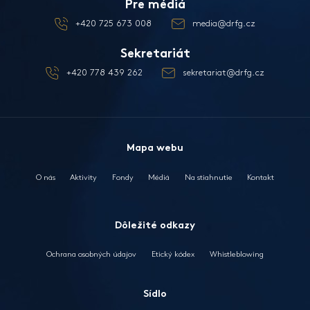
Pre médiá
+420 725 673 008
media@drfg.cz
Sekretariát
+420 778 439 262
sekretariat@drfg.cz
Mapa webu
O nás
Aktivity
Fondy
Médiá
Na stiahnutie
Kontakt
Dôležité odkazy
Ochrana osobných údajov
Etický kódex
Whistleblowing
Sídlo